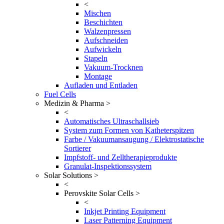
<
Mischen
Beschichten
Walzenpressen
Aufschneiden
Aufwickeln
Stapeln
Vakuum-Trocknen
Montage
Aufladen und Entladen
Fuel Cells
Medizin & Pharma >
<
Automatisches Ultraschallsieb
System zum Formen von Katheterspitzen
Farbe / Vakuumansaugung / Elektrostatische
Sortierer
Impfstoff- und Zelltherapieprodukte
Granulat-Inspektionssystem
Solar Solutions >
<
Perovskite Solar Cells >
<
Inkjet Printing Equipment
Laser Patterning Equipment