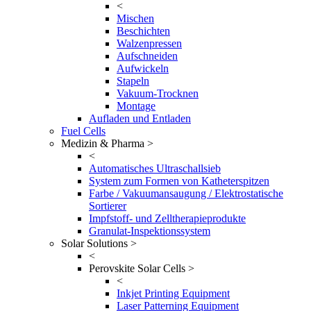
<
Mischen
Beschichten
Walzenpressen
Aufschneiden
Aufwickeln
Stapeln
Vakuum-Trocknen
Montage
Aufladen und Entladen
Fuel Cells
Medizin & Pharma >
<
Automatisches Ultraschallsieb
System zum Formen von Katheterspitzen
Farbe / Vakuumansaugung / Elektrostatische
Sortierer
Impfstoff- und Zelltherapieprodukte
Granulat-Inspektionssystem
Solar Solutions >
<
Perovskite Solar Cells >
<
Inkjet Printing Equipment
Laser Patterning Equipment